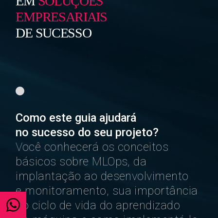
EM
SOLUÇÕES
EMPRESARIAIS
DE SUCESSO
Como este guia ajudará
no sucesso do seu projeto?
Você conhecerá os conceitos
básicos sobre MLOps,
da
implantação ao desenvolvimento
e monitoramento,
sua importância
no ciclo de vida do aprendizado